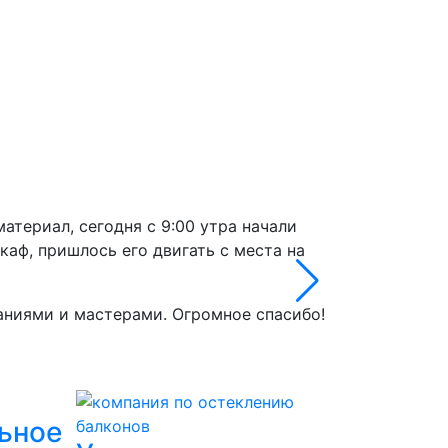
материал, сегодня с 9:00 утра начали
В конце апрел
шкаф, пришлось его двигать с места на
Ростатмастер.
заинтересован
Фаиль нам сде
аниями и мастерами. Огромное спасибо!
вам!
13.05.2026 г.
ьное