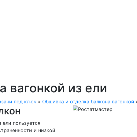
 вагонкой из ели
азани под ключ
»
Обшивка и отделка балкона вагонкой
алкон
з ели пользуется
страненности и низкой