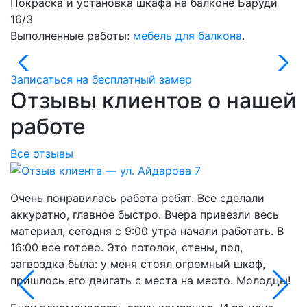
Покраска и установка шкафа на балконе Баруди
16/3
Выполненные работы:
мебель для балкона
.
Записаться на бесплатный замер
Отзывы клиентов о нашей
работе
Все отзывы
Очень понравилась работа ребят. Все сделали
В
аккуратно, главное быстро. Вчера привезли весь
о
материал, сегодня с 9:00 утра начали работать. В
В
16:00 все готово. Это потолок, стены, пол,
о
загвоздка была: у меня стоял огромный шкаф,
д
пришлось его двигать с места на место. Молодцы!
ч
Б