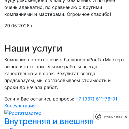
Буду рекомендовать вашу компанию. И по цене
Д
очень адекватно, по сравнению с другими
н
компаниями и мастерами. Огромное спасибо!
д
в
29.05.2026 г.
1
Наши услуги
Компания по остеклению балконов «РосТатМастер»
выполняет строительные работы всегда
качественно и в срок. Результат всегда
предсказуем, мы согласовываем стоимость и
сроки до начала работ.
Если у Вас остались вопросы:
+7 (937) 611-78-01
Консультация
Privacy notice
Внутренняя и внешняя